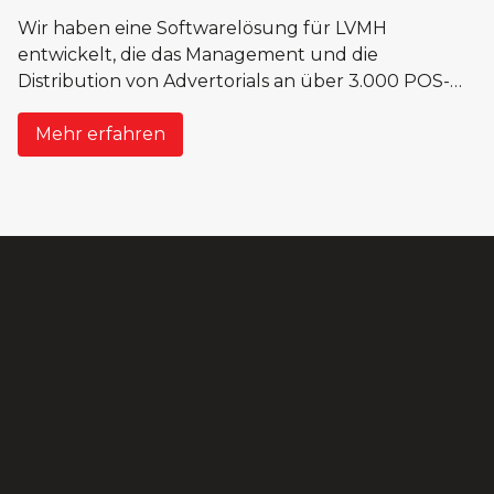
Wir haben eine Softwarelösung für LVMH
entwickelt, die das Management und die
Distribution von Advertorials an über 3.000 POS-
Standorten in Deutschland optimiert. Diese
Plattform vereinfacht die Abläufe und sorgt für
Mehr erfahren
eine konsistente Markenpräsentation an allen
Touchpoints.